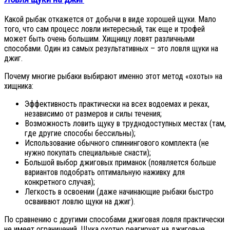
Какой рыбак откажется от добычи в виде хорошей щуки. Мало
того, что сам процесс ловли интересный, так еще и трофей
может быть очень большим. Хищницу ловят различными
способами. Один из самых результативных – это ловля щуки на
джиг.
Почему многие рыбаки выбирают именно этот метод «охоты» на
хищника:
Эффективность практически на всех водоемах и реках,
независимо от размеров и силы течения;
Возможность ловить щуку в труднодоступных местах (там,
где другие способы бессильны);
Использование обычного спиннингового комплекта (не
нужно покупать специальные снасти);
Большой выбор джиговых приманок (появляется больше
вариантов подобрать оптимальную наживку для
конкретного случая);
Легкость в освоении (даже начинающие рыбаки быстро
осваивают ловлю щуки на джиг).
По сравнению с другими способами джиговая ловля практически
не имеет ограничений. Щука охотно реагирует на джиговые