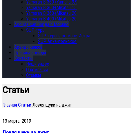
Yamaran B 360+Yamaha 9,9
Yamaran B 360+Mikatsu 15
Yamaran B 360+Mikatsu 20
Yamaran B 400+Mikatsu 20
Аренда сап борда в Москве
SUP-туры
SUP-туры в регионе Истра
SUP Архангельское
Аренда каяков
Правила аренды
Контакты
Наши видео
О компании
Отзывы
Статьи
Главная
Статьи
Ловля щуки на джиг
13 марта, 2019
Ловля щуки на джиг