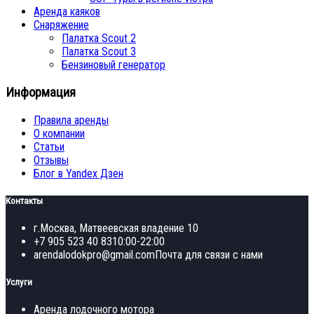
Аренда каяков
Снаряжение
Палатка Scout 2
Палатка Scout 3
Бензиновый генератор
Информация
Правила аренды
О компании
Статьи
Отзывы
Блог в Yandex Дзен
Контакты
г.Москва, Матвеевская владение 10
+7 905 523 40 83
10:00-22:00
arendalodokpro@gmail.com
Почта для связи с нами
Услуги
Аренда лодочного мотора