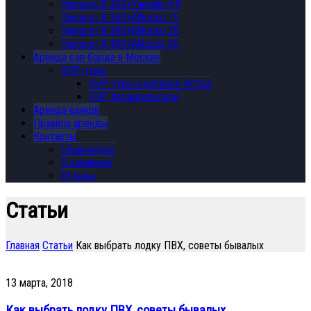
Yamaran B 360+Yamaha 9,9
Yamaran B 360+Mikatsu 15
Yamaran B 360+Mikatsu 20
Yamaran B 400+Mikatsu 20
Аренда сап борда в Москве
SUP-туры
SUP-туры в регионе Истра
SUP Архангельское
Аренда каяков
Правила аренды
Контакты
Наши видео
О компании
Отзывы
Статьи
Главная
Статьи
Как выбрать лодку ПВХ, советы бывалых
13 марта, 2018
Как выбрать лодку ПВХ, советы бывалых