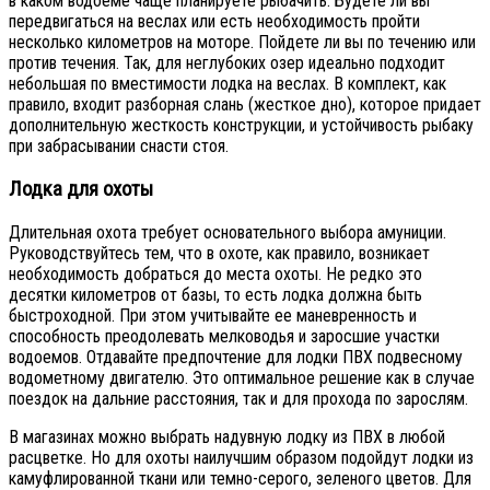
в каком водоеме чаще планируете рыбачить. Будете ли вы
передвигаться на веслах или есть необходимость пройти
несколько километров на моторе. Пойдете ли вы по течению или
против течения. Так, для неглубоких озер идеально подходит
небольшая по вместимости лодка на веслах. В комплект, как
правило, входит разборная слань (жесткое дно), которое придает
дополнительную жесткость конструкции, и устойчивость рыбаку
при забрасывании снасти стоя.
Лодка для охоты
Длительная охота требует основательного выбора амуниции.
Руководствуйтесь тем, что в охоте, как правило, возникает
необходимость добраться до места охоты. Не редко это
десятки километров от базы, то есть лодка должна быть
быстроходной. При этом учитывайте ее маневренность и
способность преодолевать мелководья и заросшие участки
водоемов. Отдавайте предпочтение для лодки ПВХ подвесному
водометному двигателю. Это оптимальное решение как в случае
поездок на дальние расстояния, так и для прохода по зарослям.
В магазинах можно выбрать надувную лодку из ПВХ в любой
расцветке. Но для охоты наилучшим образом подойдут лодки из
камуфлированной ткани или темно-серого, зеленого цветов. Для