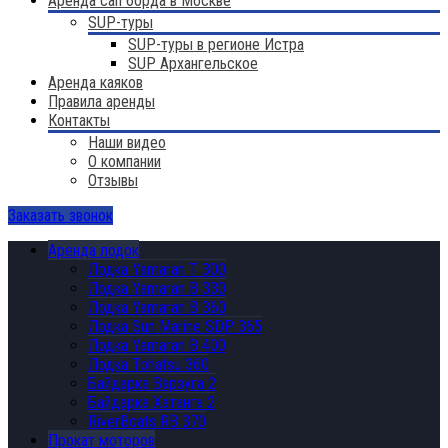
Аренда сап борда в Москве
SUP-туры
SUP-туры в регионе Истра
SUP Архангельское
Аренда каяков
Правила аренды
Контакты
Наши видео
О компании
Отзывы
Заказать звонок
Аренда лодок
Лодка Yamaran T 300
Лодка Yamaran B 330
Лодка Yamaran B 360
Лодка Sun Marine SDP 365
Лодка Yamaran B 400
Лодка Tohatsu 360
Байдарка Варзуга 2
Байдарка Хатанга 2
RiverBoats RB 370
Прокат моторов