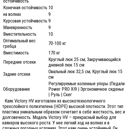
остойчивость
Конечная остойчивость
10
на волнах
9
Курсовая устойчивость
9
Маневренность
9
Вместительность
10
Оптимальный вес
70-100 кг
гребца
Вместимость
170 кг
Круглый люк 25 см; Закручивающийся
Передние отсеки
дневной люк 15 см
Овальный люк 32,5 см; Круглый люк 15
Задние отсеки
см
Регулируемые коленные упоры |Педали
Оборудование
Power PRO XI9 | Эргономичное сиденье
| Руль | Скег
Каяк Victory HV изготовлен из высокотехнологичного
трехслойного полиэтилена (HDPE) высокой плотности. Этот тип
пластика уникальным образом сочетает в себе жесткость, вес и
долговечность.
Модель Victory HV – прекрасный выбор для
каякеров высокого роста. У нее легкий ход на волнах и в
сложных погодных условиях. Этот каяк очень устойчивый. Он