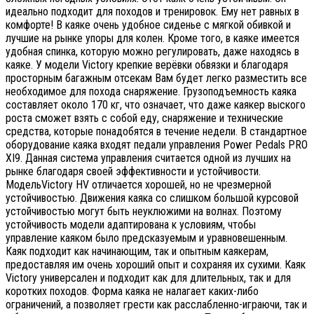
идеально подходит для походов и тренировок. Ему нет равных в
комфорте! В каяке очень удобное сиденье с мягкой обивкой и
лучшие на рынке упоры для колен. Кроме того, в каяке имеется
удобная спинка, которую можно регулировать, даже находясь в
каяке. У модели Victory крепкие верёвки обвязки и благодаря
просторным багажным отсекам Вам будет легко разместить все
необходимое для похода снаряжение. Грузоподъемность каяка
составляет около 170 кг, что означает, что даже каякер выского
роста сможет взять с собой еду, снаряжение и технические
средства, которые понадобятся в течение недели. В стандартное
оборудование каяка входят педали управления Power Pedals PRO
XI9. Данная система управления считается одной из лучших на
рынке благодаря своей эффективности и устойчивости.
МодельVictory HV отличается хорошей, но не чрезмерной
устойчивостью. Движения каяка со слишком большой курсовой
устойчивостью могут быть неуклюжими на волнах. Поэтому
устойчивость модели адаптирована к условиям, чтобы
управление каяком было предсказуемым и уравновешенным.
Каяк подходит как начинающим, так и опытным каякерам,
предоставляя им очень хороший опыт и сохраняя их сухими.
Каяк
Victory универсален и подходит как для длительных, так и для
коротких походов. Форма каяка не налагает каких-либо
ограничений, а позволяет грести как расслабленно-играючи, так и