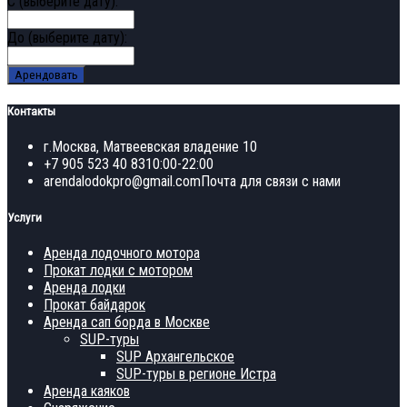
С (выберите дату):
До (выберите дату):
Арендовать
Контакты
г.Москва, Матвеевская владение 10
+7 905 523 40 83
10:00-22:00
arendalodokpro@gmail.com
Почта для связи с нами
Услуги
Аренда лодочного мотора
Прокат лодки с мотором
Аренда лодки
Прокат байдарок
Аренда сап борда в Москве
SUP-туры
SUP Архангельское
SUP-туры в регионе Истра
Аренда каяков