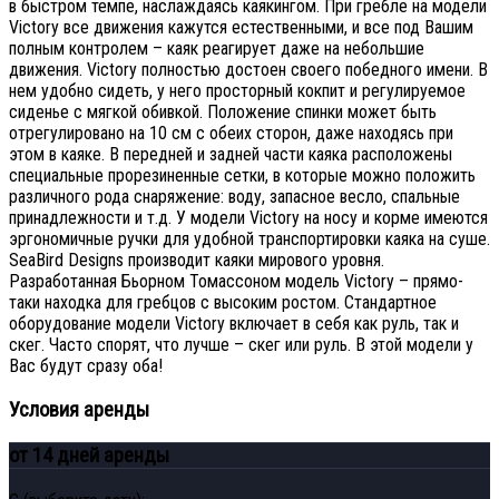
в быстром темпе, наслаждаясь каякингом. При гребле на модели
Victory все движения кажутся естественными, и все под Вашим
полным контролем – каяк реагирует даже на небольшие
движения. Victory полностью достоен своего победного имени. В
нем удобно сидеть, у него просторный кокпит и регулируемое
сиденье с мягкой обивкой. Положение спинки может быть
отрегулировано на 10 см с обеих сторон, даже находясь при
этом в каяке. В передней и задней части каяка расположены
специальные прорезиненные сетки, в которые можно положить
различного рода снаряжение: воду, запасное весло, спальные
принадлежности и т.д. У модели Victory на носу и корме имеются
эргономичные ручки для удобной транспортировки каяка на суше.
SeaBird Designs производит каяки мирового уровня.
Разработанная Бьорном Томассоном модель Victory – прямо-
таки находка для гребцов с высоким ростом.
Стандартное
оборудование модели Victory включает в себя как руль, так и
скег. Часто спорят, что лучше – скег или руль. В этой модели у
Вас будут сразу оба!
Условия аренды
от 14 дней аренды