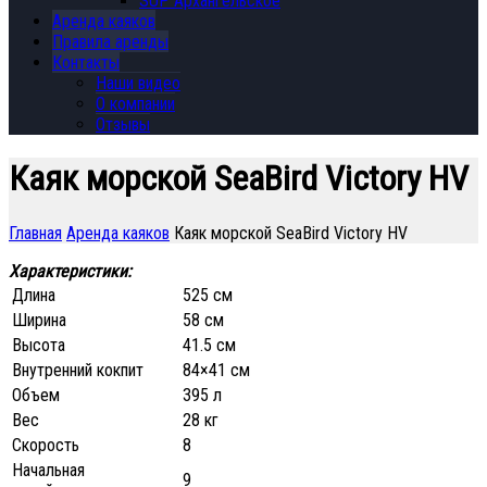
SUP Архангельское
Аренда каяков
Правила аренды
Контакты
Наши видео
О компании
Отзывы
Каяк морской SeaBird Victory HV
Главная
Аренда каяков
Каяк морской SeaBird Victory HV
Характеристики:
Длина
525 см
Ширина
58 см
Высота
41.5 см
Внутренний кокпит
84×41 см
Объем
395 л
Вес
28 кг
Скорость
8
Начальная
9